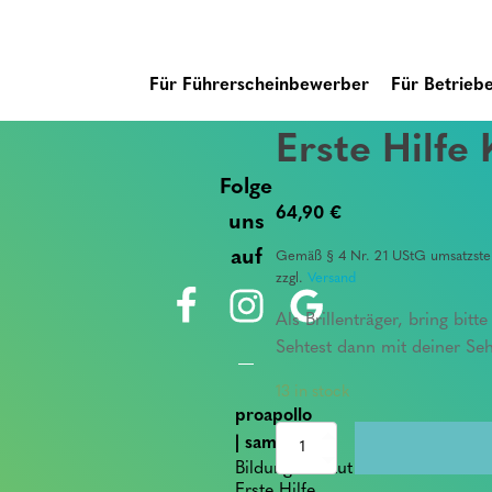
Für Führerscheinbewerber
Für Betrieb
Erste Hilfe
Folge
64,90
€
uns
auf
Gemäß § 4 Nr. 21 UStG umsatzsteu
zzgl.
Versand
Als Brillenträger, bring bit
Sehtest dann mit deiner Se
13 in stock
proapollo
Erste
| sam
Hilfe
Bildungsinstitut für
Kurs
Erste Hilfe