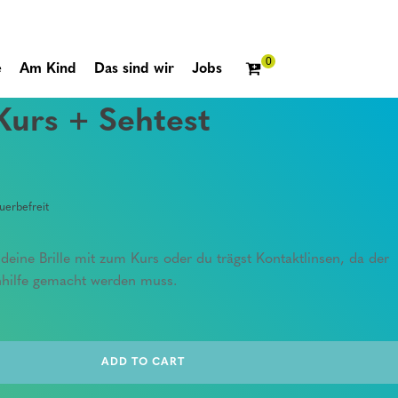
e
Am Kind
Das sind wir
Jobs
 Kurs + Sehtest
erbefreit
te deine Brille mit zum Kurs oder du trägst Kontaktlinsen, da der
hhilfe gemacht werden muss.
ADD TO CART