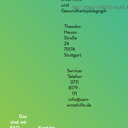
+
und
SKU:
5064-1-ERSTE-HILFE
Sehtest
Gesundheitspädagogik
quantity
Theodor-
Heuss-
Straße
24
70174
Stuttgart
Service-
Telefon
0711
8179 -
111
info@sam-
erstehilfe.de
Das
sind wir