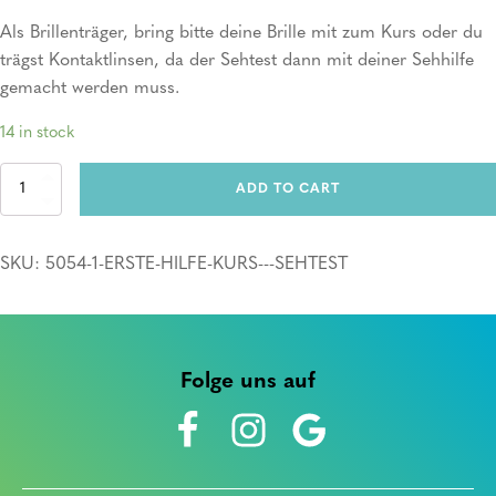
Als Brillenträger, bring bitte deine Brille mit zum Kurs oder du
trägst Kontaktlinsen, da der Sehtest dann mit deiner Sehhilfe
gemacht werden muss.
14 in stock
Erste
ADD TO CART
Hilfe
Kurs
+
SKU:
5054-1-ERSTE-HILFE-KURS---SEHTEST
Sehtest
quantity
Folge uns auf