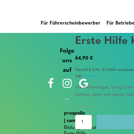
Für Führerscheinbewerber
Für Betrieb
Erste Hilfe
Folge
64,90
€
uns
auf
Gemäß § 4 Nr. 21 UStG umsatzsteu
zzgl.
Versand
Als Brillenträger, bring bit
Sehtest dann mit deiner Se
18 in stock
proapollo
Erste
| sam
Hilfe
Bildungsinstitut für
Kurs
Erste Hilfe