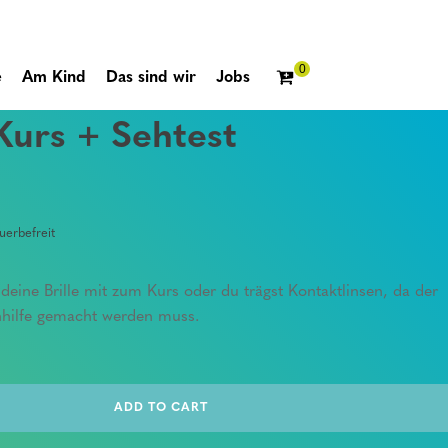
e
Am Kind
Das sind wir
Jobs
 Kurs + Sehtest
erbefreit
te deine Brille mit zum Kurs oder du trägst Kontaktlinsen, da der
hhilfe gemacht werden muss.
ADD TO CART