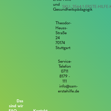
+
und
SKU:
3564-1-ERSTE-HILFE
Sehtest
Gesundheitspädagogik
quantity
Theodor-
Heuss-
Straße
24
70174
Stuttgart
Service-
Telefon
0711
8179 -
111
info@sam-
erstehilfe.de
Das
sind wir