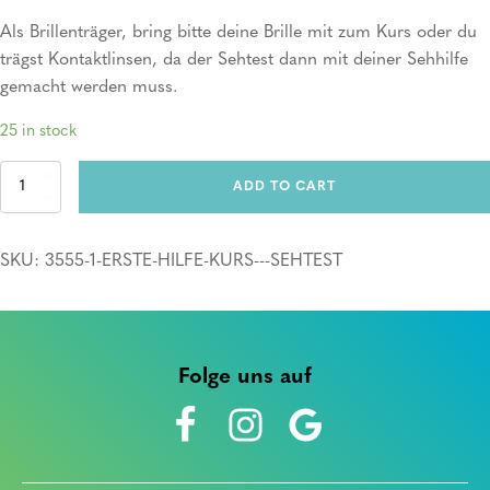
Als Brillenträger, bring bitte deine Brille mit zum Kurs oder du
trägst Kontaktlinsen, da der Sehtest dann mit deiner Sehhilfe
gemacht werden muss.
25 in stock
Erste
ADD TO CART
Hilfe
Kurs
+
SKU:
3555-1-ERSTE-HILFE-KURS---SEHTEST
Sehtest
quantity
Folge uns auf