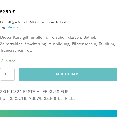
59,90
€
Gemäß § 4 Nr. 21 UStG umsatzsteuerbefreit
zzgl.
Versand
Dieser Kurs gilt für alle Führerscheinklassen, Betrieb-
Selbstzahler, Erweiterung, Ausbildung, Pilotenschein, Studium,
Trainerschein, etc.
13 in stock
Erste
ADD TO CART
Hilfe
Kurs
für
SKU:
1252-1-ERSTE-HILFE-KURS-FÜR-
Führerscheinbewerber
&
FÜHRERSCHEINBEWERBER-&-BETRIEBE
Betriebe
quantity