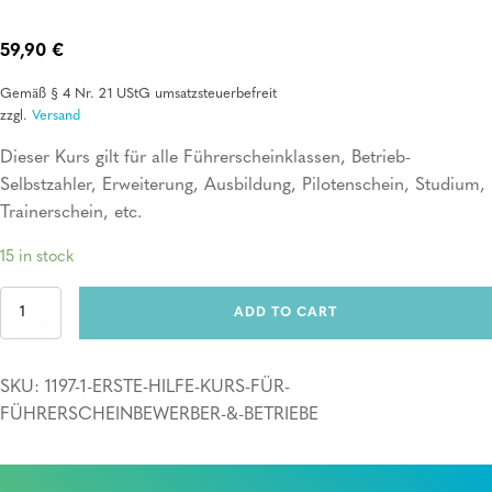
59,90
€
Gemäß § 4 Nr. 21 UStG umsatzsteuerbefreit
zzgl.
Versand
Dieser Kurs gilt für alle Führerscheinklassen, Betrieb-
Selbstzahler, Erweiterung, Ausbildung, Pilotenschein, Studium,
Trainerschein, etc.
15 in stock
Erste
ADD TO CART
Hilfe
Kurs
für
SKU:
1197-1-ERSTE-HILFE-KURS-FÜR-
Führerscheinbewerber
&
FÜHRERSCHEINBEWERBER-&-BETRIEBE
Betriebe
quantity