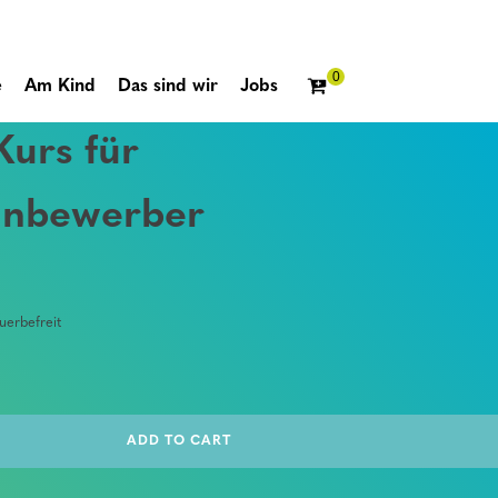
e
Am Kind
Das sind wir
Jobs
Kurs für
inbewerber
erbefreit
ADD TO CART