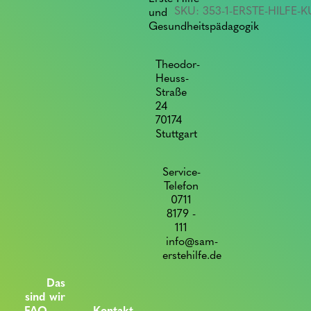
SKU:
353-1-ERSTE-HILFE
und
Führerscheinbewerber
Gesundheitspädagogik
quantity
Theodor-
Heuss-
Straße
24
70174
Stuttgart
Service-
Telefon
0711
8179 -
111
info@sam-
erstehilfe.de
Das
sind wir