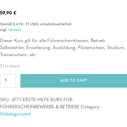
59,90
€
Gemäß § 4 Nr. 21 UStG umsatzsteuerbefreit
zzgl.
Versand
Dieser Kurs gilt für alle Führerscheinklassen, Betrieb-
Selbstzahler, Erweiterung, Ausbildung, Pilotenschein, Studium,
Trainerschein, etc.
21 in stock
Erste
ADD TO CART
Hilfe
Kurs
für
SKU:
477-1-ERSTE-HILFE-KURS-FÜR-
Führerscheinbewerber
&
FÜHRERSCHEINBEWERBE-&-BETRIEBE
Category:
Betriebe
Unkategorisiert
quantity