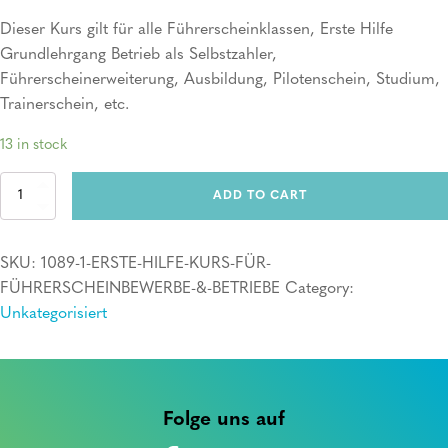
Dieser Kurs gilt für alle Führerscheinklassen, Erste Hilfe
Grundlehrgang Betrieb als Selbstzahler,
Führerscheinerweiterung, Ausbildung, Pilotenschein, Studium,
Trainerschein, etc.
13 in stock
Erste
ADD TO CART
Hilfe
Kurs
quantity
SKU:
1089-1-ERSTE-HILFE-KURS-FÜR-
FÜHRERSCHEINBEWERBE-&-BETRIEBE
Category:
Unkategorisiert
Folge uns auf