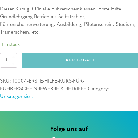
Dieser Kurs gilt für alle Führerscheinklassen, Erste Hilfe
Grundlehrgang Betrieb als Selbstzahler,
Führerscheinerweiterung, Ausbildung, Pilotenschein, Studium,
Trainerschein, etc.
11 in stock
Erste
ADD TO CART
Hilfe
Kurs
quantity
SKU:
1000-1-ERSTE-HILFE-KURS-FÜR-
FÜHRERSCHEINBEWERBE-&-BETRIEBE
Category:
Unkategorisiert
Folge uns auf