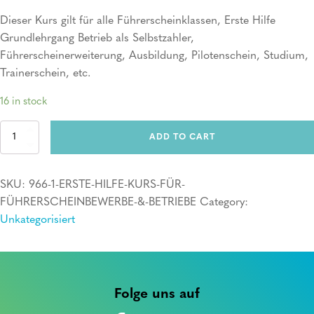
Dieser Kurs gilt für alle Führerscheinklassen, Erste Hilfe
Grundlehrgang Betrieb als Selbstzahler,
Führerscheinerweiterung, Ausbildung, Pilotenschein, Studium,
Trainerschein, etc.
16 in stock
Erste
ADD TO CART
Hilfe
Kurs
quantity
SKU:
966-1-ERSTE-HILFE-KURS-FÜR-
FÜHRERSCHEINBEWERBE-&-BETRIEBE
Category:
Unkategorisiert
Folge uns auf