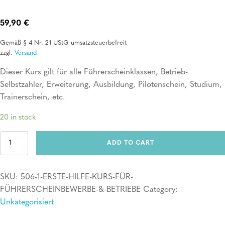
59,90
€
Gemäß § 4 Nr. 21 UStG umsatzsteuerbefreit
zzgl.
Versand
Dieser Kurs gilt für alle Führerscheinklassen, Betrieb-
Selbstzahler, Erweiterung, Ausbildung, Pilotenschein, Studium,
Trainerschein, etc.
20 in stock
Erste
ADD TO CART
Hilfe
Kurs
für
SKU:
506-1-ERSTE-HILFE-KURS-FÜR-
Führerscheinbewerber
&
FÜHRERSCHEINBEWERBE-&-BETRIEBE
Category:
Betriebe
Unkategorisiert
quantity