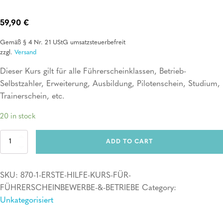
59,90
€
Gemäß § 4 Nr. 21 UStG umsatzsteuerbefreit
zzgl.
Versand
Dieser Kurs gilt für alle Führerscheinklassen, Betrieb-
Selbstzahler, Erweiterung, Ausbildung, Pilotenschein, Studium,
Trainerschein, etc.
20 in stock
Erste
ADD TO CART
Hilfe
Kurs
für
SKU:
870-1-ERSTE-HILFE-KURS-FÜR-
Führerscheinbewerber
&
FÜHRERSCHEINBEWERBE-&-BETRIEBE
Category:
Betriebe
Unkategorisiert
quantity