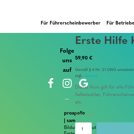
Für Führerscheinbewerber
Für Betrieb
Erste Hilfe
Folge
59,90
€
uns
auf
Gemäß § 4 Nr. 21 UStG umsatzsteu
zzgl.
Versand
Dieser Kurs gilt für alle Fü
Selbstzahler, Führerscheine
etc.
proapollo
8 in stock
| sam
Bildungsinstitut für
Erste
Hilfe
Erste Hilfe