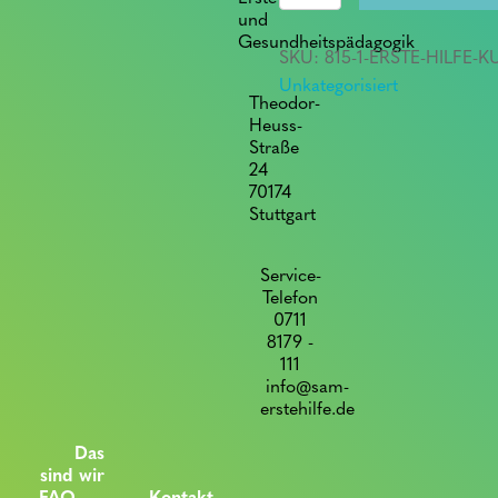
Kurs
und
quantity
Gesundheitspädagogik
SKU:
815-1-ERSTE-HILFE
Unkategorisiert
Theodor-
Heuss-
Straße
24
70174
Stuttgart
Service-
Telefon
0711
8179 -
111
info@sam-
erstehilfe.de
Das
sind wir