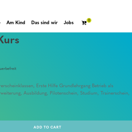
e
Am Kind
Das sind wir
Jobs
 Kurs
erbefreit
hrerscheinklassen, Erste Hilfe Grundlehrgang Betrieb als
rweiterung, Ausbildung, Pilotenschein, Studium, Trainerschein,
ADD TO CART