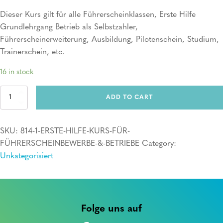
Dieser Kurs gilt für alle Führerscheinklassen, Erste Hilfe
Grundlehrgang Betrieb als Selbstzahler,
Führerscheinerweiterung, Ausbildung, Pilotenschein, Studium,
Trainerschein, etc.
16 in stock
Erste
ADD TO CART
Hilfe
Kurs
quantity
SKU:
814-1-ERSTE-HILFE-KURS-FÜR-
FÜHRERSCHEINBEWERBE-&-BETRIEBE
Category:
Unkategorisiert
Folge uns auf