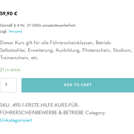
59,90
€
Gemäß § 4 Nr. 21 UStG umsatzsteuerbefreit
zzgl.
Versand
Dieser Kurs gilt für alle Führerscheinklassen, Betrieb-
Selbstzahler, Erweiterung, Ausbildung, Pilotenschein, Studium,
Trainerschein, etc.
21 in stock
Erste
ADD TO CART
Hilfe
Kurs
für
SKU:
490-1-ERSTE-HILFE-KURS-FÜR-
Führerscheinbewerber
&
FÜHRERSCHEINBEWERBE-&-BETRIEBE
Category:
Betriebe
Unkategorisiert
quantity