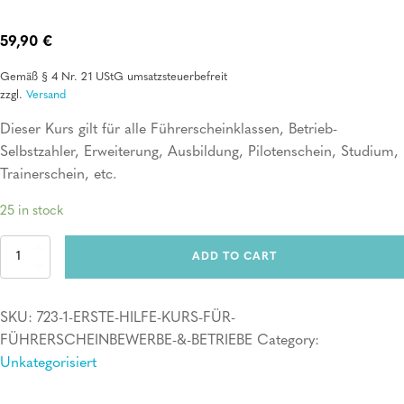
59,90
€
Gemäß § 4 Nr. 21 UStG umsatzsteuerbefreit
zzgl.
Versand
Dieser Kurs gilt für alle Führerscheinklassen, Betrieb-
Selbstzahler, Erweiterung, Ausbildung, Pilotenschein, Studium,
Trainerschein, etc.
25 in stock
Erste
ADD TO CART
Hilfe
Kurs
für
SKU:
723-1-ERSTE-HILFE-KURS-FÜR-
Führerscheinbewerber
&
FÜHRERSCHEINBEWERBE-&-BETRIEBE
Category:
Betriebe
Unkategorisiert
quantity