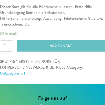
Dieser Kurs gilt für alle Führerscheinklassen, Erste Hilfe
Grundlehrgang Betrieb als Selbstzahler,
Führerscheinerweiterung, Ausbildung, Pilotenschein, Studium,
Trainerschein, etc.
22 in stock
Erste
ADD TO CART
Hilfe
Kurs
quantity
SKU:
715-1-ERSTE-HILFE-KURS-FÜR-
FÜHRERSCHEINBEWERBE-&-BETRIEBE
Category:
Unkategorisiert
Folge uns auf