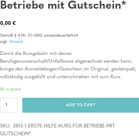
Betriebe mit Gutschein*
0,00
€
Gemäß § 4 Nr. 21 UStG umsatzsteuerbefreit
zzgl.
Versand
Damit die Kursgebühr mit deiner
Berufsgenossenschaft/Unfallkasse abgerechnet werden kann,
bringe den Anmeldebogen/Gutschein im Original, gestempelt,
vollständig ausgefüllt und unterschrieben mit zum Kurs.
16 in stock
Erste
ADD TO CART
Hilfe
Kurs
für
SKU:
3813-1-ERSTE-HILFE-KURS-FÜR-BETRIEBE-MIT-
Betriebe
mit
GUTSCHEIN*
Gutschein*