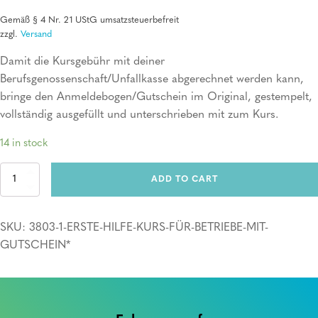
Gemäß § 4 Nr. 21 UStG umsatzsteuerbefreit
zzgl.
Versand
Damit die Kursgebühr mit deiner
Berufsgenossenschaft/Unfallkasse abgerechnet werden kann,
bringe den Anmeldebogen/Gutschein im Original, gestempelt,
vollständig ausgefüllt und unterschrieben mit zum Kurs.
14 in stock
Erste
ADD TO CART
Hilfe
Kurs
für
SKU:
3803-1-ERSTE-HILFE-KURS-FÜR-BETRIEBE-MIT-
Betriebe
mit
GUTSCHEIN*
Gutschein*
quantity