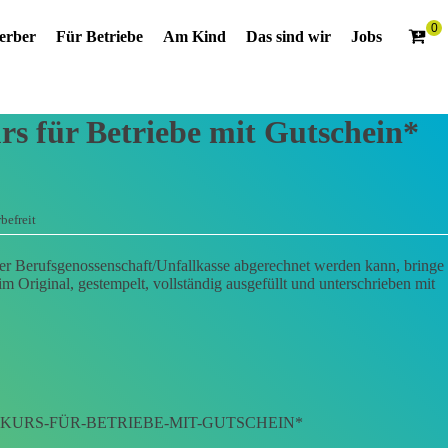
erber
Für Betriebe
Am Kind
Das sind wir
Jobs
rs für Betriebe mit Gutschein*
befreit
er Berufsgenossenschaft/Unfallkasse abgerechnet werden kann, bringe
Original, gestempelt, vollständig ausgefüllt und unterschrieben mit
E-KURS-FÜR-BETRIEBE-MIT-GUTSCHEIN*