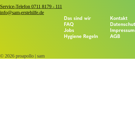
Service-Telefon 0711 8179 - 111
info@sam-erstehilfe.de
Das sind wir
Kontakt
FAQ
Datenschu
Jobs
Impressum
Hygiene Regeln
AGB
© 2026 proapollo | sam