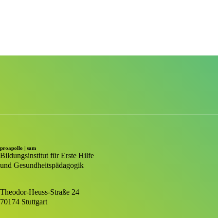
proapollo | sam
Bildungsinstitut für Erste Hilfe
und Gesundheitspädagogik
Theodor-Heuss-Straße 24
70174 Stuttgart