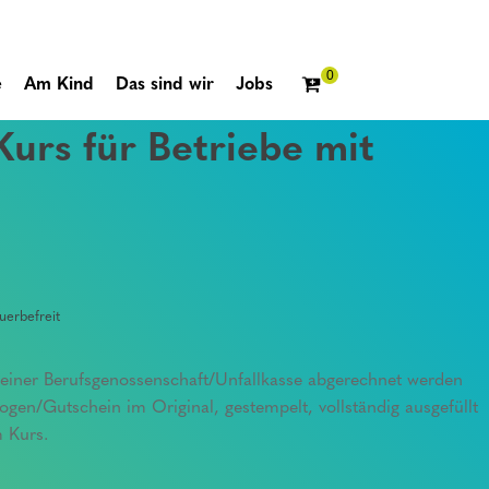
e
Am Kind
Das sind wir
Jobs
Kurs für Betriebe mit
erbefreit
einer Berufsgenossenschaft/Unfallkasse abgerechnet werden
en/Gutschein im Original, gestempelt, vollständig ausgefüllt
 Kurs.