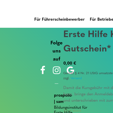
Für Führerscheinbewerber
Für Betrieb
Erste Hilfe 
Folge
Gutschein*
uns
auf
0,00
€
Gemäß § 4 Nr. 21 UStG umsatzsteu
zzgl.
Versand
Damit die Kursgebühr mit d
kann, bringe den Anmeldebog
proapollo
und unterschrieben mit zum
| sam
Bildungsinstitut für
20 in stock
Erste Hilfe