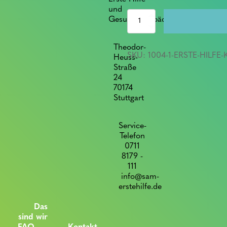
und
Erste
Gesundheitspädagogik
Hilfe
Kurs
für
Theodor-
SKU:
1004-1-ERSTE-HILFE
Betriebe
Heuss-
mit
Straße
Gutschein*
24
quantity
70174
Stuttgart
Service-
Telefon
0711
8179 -
111
info@sam-
erstehilfe.de
Das
sind wir