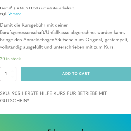
Gemäß § 4 Nr. 21 UStG umsatzsteuerbefreit
zzgl.
Versand
Damit die Kursgebühr mit deiner
Berufsgenossenschaft/Unfallkasse abgerechnet werden kann,
bringe den Anmeldebogen/Gutschein im Original, gestempelt,
vollständig ausgefüllt und unterschrieben mit zum Kurs.
20 in stock
Erste
ADD TO CART
Hilfe
Kurs
für
SKU:
905-1-ERSTE-HILFE-KURS-FÜR-BETRIEBE-MIT-
Betriebe
mit
GUTSCHEIN*
Gutschein*
quantity