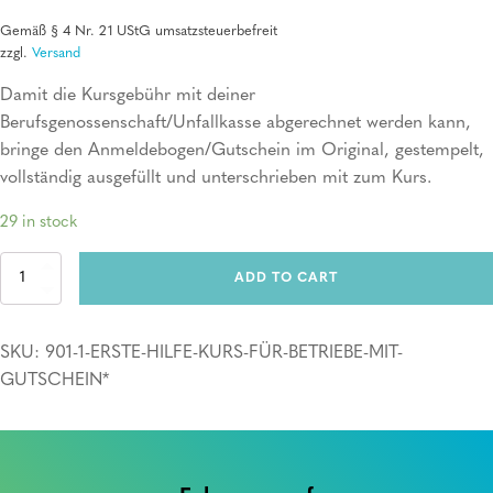
Gemäß § 4 Nr. 21 UStG umsatzsteuerbefreit
zzgl.
Versand
Damit die Kursgebühr mit deiner
Berufsgenossenschaft/Unfallkasse abgerechnet werden kann,
bringe den Anmeldebogen/Gutschein im Original, gestempelt,
vollständig ausgefüllt und unterschrieben mit zum Kurs.
29 in stock
Erste
ADD TO CART
Hilfe
Kurs
für
SKU:
901-1-ERSTE-HILFE-KURS-FÜR-BETRIEBE-MIT-
Betriebe
mit
GUTSCHEIN*
Gutschein*
quantity