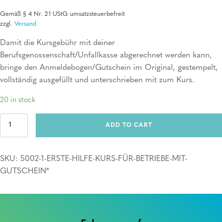
Gemäß § 4 Nr. 21 UStG umsatzsteuerbefreit
zzgl.
Versand
Damit die Kursgebühr mit deiner
Berufsgenossenschaft/Unfallkasse abgerechnet werden kann,
bringe den Anmeldebogen/Gutschein im Original, gestempelt,
vollständig ausgefüllt und unterschrieben mit zum Kurs.
20 in stock
Erste
ADD TO CART
Hilfe
Kurs
für
SKU:
5002-1-ERSTE-HILFE-KURS-FÜR-BETRIEBE-MIT-
Betriebe
mit
GUTSCHEIN*
Gutschein*
quantity