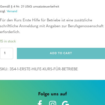
Gemäß § 4 Nr. 21 UStG umsatzsteuerbefreit
zzgl.
Versand
Für den Kurs Erste Hilfe für Betriebe ist eine zusätzliche
schriftliche Anmeldung mit Angaben zur Berufsgenossenschaft
erforderlich.
15 in stock
Erste
ADD TO CART
Hilfe
Kurs
für
SKU:
354-1-ERSTE-HILFE-KURS-FÜR-BETRIEBE
Betriebe
quantity
Folge uns auf