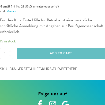
Gemäß § 4 Nr. 21 UStG umsatzsteuerbefreit
zzgl.
Versand
Für den Kurs Erste Hilfe für Betriebe ist eine zusätzliche
schriftliche Anmeldung mit Angaben zur Berufsgenossenschaft
erforderlich.
15 in stock
Erste
ADD TO CART
Hilfe
Kurs
für
SKU:
313-1-ERSTE-HILFE-KURS-FÜR-BETRIEBE
Betriebe
quantity
Folge uns auf