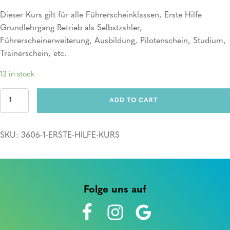
Dieser Kurs gilt für alle Führerscheinklassen, Erste Hilfe
Grundlehrgang Betrieb als Selbstzahler,
Führerscheinerweiterung, Ausbildung, Pilotenschein, Studium,
Trainerschein, etc.
13 in stock
Erste
ADD TO CART
Hilfe
Kurs
quantity
SKU:
3606-1-ERSTE-HILFE-KURS
Folge uns auf