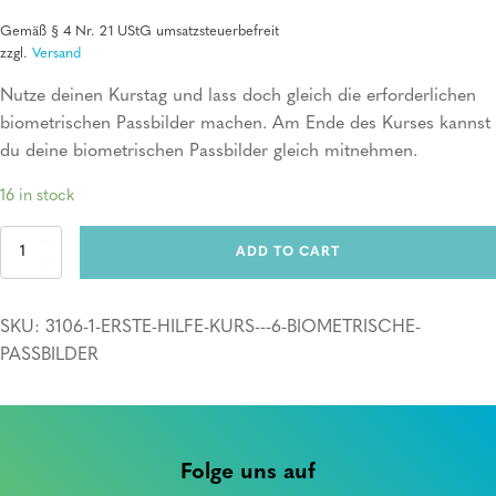
Gemäß § 4 Nr. 21 UStG umsatzsteuerbefreit
zzgl.
Versand
Nutze deinen Kurstag und lass doch gleich die erforderlichen
biometrischen Passbilder machen. Am Ende des Kurses kannst
du deine biometrischen Passbilder gleich mitnehmen.
16 in stock
Erste
ADD TO CART
Hilfe
Kurs
+
SKU:
3106-1-ERSTE-HILFE-KURS---6-BIOMETRISCHE-
6
biometrische
PASSBILDER
Passbilder
quantity
Folge uns auf