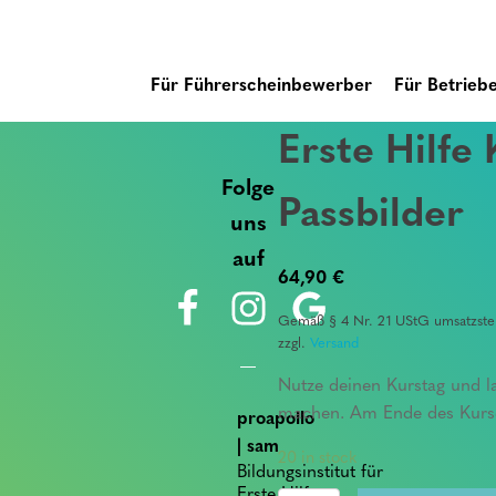
Für Führerscheinbewerber
Für Betrieb
Erste Hilfe
Folge
Passbilder
uns
auf
64,90
€
Gemäß § 4 Nr. 21 UStG umsatzsteu
zzgl.
Versand
Nutze deinen Kurstag und la
machen. Am Ende des Kurses
proapollo
| sam
20 in stock
Bildungsinstitut für
Erste Hilfe