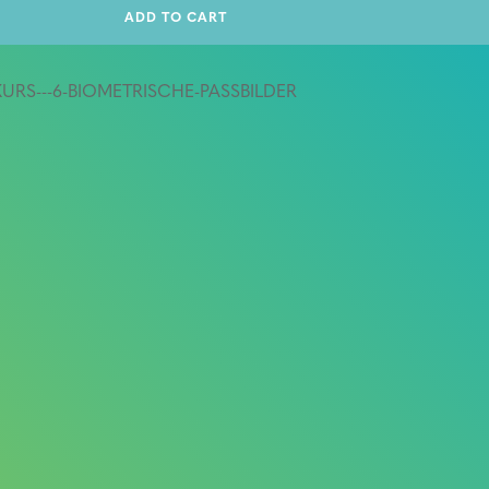
ADD TO CART
-KURS---6-BIOMETRISCHE-PASSBILDER