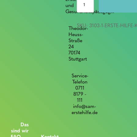
Erste
und
Hilfe
Gesundheitspädagogik
Kurs
+
SKU:
3103-1-ERSTE-HILFE
6
Theodor-
biometrische
Heuss-
Passbilder
Straße
quantity
24
70174
Stuttgart
Service-
Telefon
0711
8179 -
111
info@sam-
erstehilfe.de
Das
sind wir