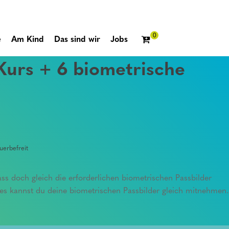
e
Am Kind
Das sind wir
Jobs
 Kurs + 6 biometrische
erbefreit
ss doch gleich die erforderlichen biometrischen Passbilder
 kannst du deine biometrischen Passbilder gleich mitnehmen.