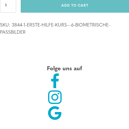
Erste
ADD TO CART
Hilfe
Kurs
+
SKU:
3844-1-ERSTE-HILFE-KURS---6-BIOMETRISCHE-
6
biometrische
PASSBILDER
Passbilder
quantity
Folge uns auf