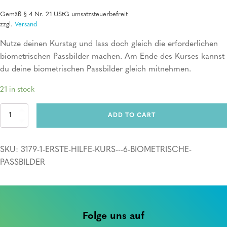
Gemäß § 4 Nr. 21 UStG umsatzsteuerbefreit
zzgl.
Versand
Nutze deinen Kurstag und lass doch gleich die erforderlichen
biometrischen Passbilder machen. Am Ende des Kurses kannst
du deine biometrischen Passbilder gleich mitnehmen.
21 in stock
Erste
ADD TO CART
Hilfe
Kurs
+
SKU:
3179-1-ERSTE-HILFE-KURS---6-BIOMETRISCHE-
6
biometrische
PASSBILDER
Passbilder
quantity
Folge uns auf