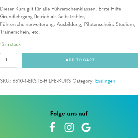
Dieser Kurs gilt für alle Führerscheinklassen, Erste Hilfe
Grundlehrgang Betrieb als Selbstzahler,
Führerscheinerweiterung, Ausbildung, Pilotenschein, Studium,
Trainerschein, etc.
15 in stock
Erste
ADD TO CART
Hilfe
Kurs
quantity
SKU:
6610-1-ERSTE-HILFE-KURS
Category:
Esslingen
Folge uns auf