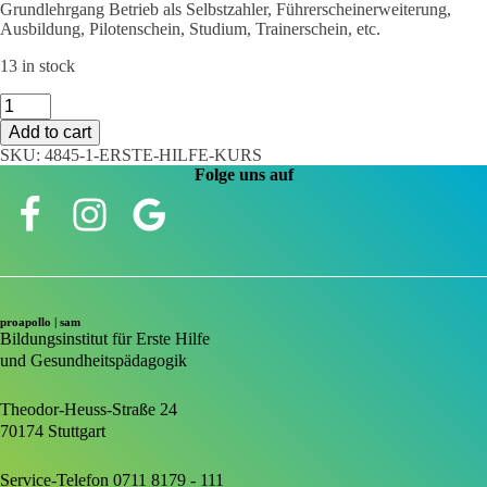
Grundlehrgang Betrieb als Selbstzahler, Führerscheinerweiterung,
Ausbildung, Pilotenschein, Studium, Trainerschein, etc.
13 in stock
Erste
Hilfe
Add to cart
Kurs
SKU:
4845-1-ERSTE-HILFE-KURS
quantity
Folge uns auf
proapollo | sam
Bildungsinstitut für Erste Hilfe
und Gesundheitspädagogik
Theodor-Heuss-Straße 24
70174 Stuttgart
Service-Telefon 0711 8179 - 111