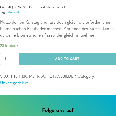
Gemäß § 4 Nr. 21 UStG umsatzsteuerbefreit
zzgl.
Versand
Nutze deinen Kurstag und lass doch gleich die erforderlichen
biometrischen Passbilder machen. Am Ende des Kurses kannst
du deine biometrischen Passbilder gleich mitnehmen.
28 in stock
Erste
ADD TO CART
Hilfe
Kurs
+
SKU:
1118-1-BIOMETRISCHE-PASSBILDER
Category:
6
biometrische
Unkategorisiert
Passbilder
quantity
Folge uns auf