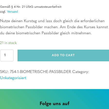
Gemäß § 4 Nr. 21 UStG umsatzsteuerbefreit
zzgl.
Versand
Nutze deinen Kurstag und lass doch gleich die erforderlichen
biometrischen Passbilder machen. Am Ende des Kurses kannst
du deine biometrischen Passbilder gleich mitnehmen.
21 in stock
Erste
ADD TO CART
Hilfe
Kurs
+
SKU:
754-1-BIOMETRISCHE-PASSBILDER
Category:
6
biometrische
Unkategorisiert
Passbilder
quantity
Folge uns auf