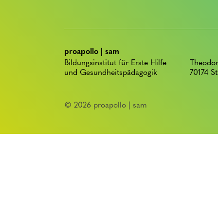
proapollo | sam
Bildungsinstitut für Erste Hilfe
Theodor
und Gesundheitspädagogik
70174 St
© 2026 proapollo | sam