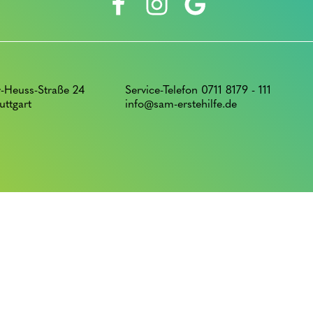
-Heuss-Straße 24
Service-Telefon 0711 8179 - 111
uttgart
info@sam-erstehilfe.de