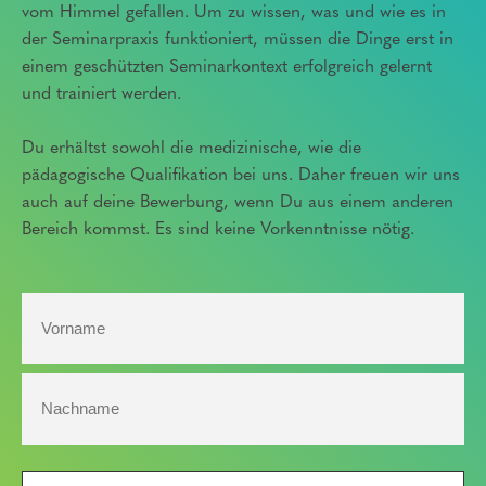
vom Himmel gefallen. Um zu wissen, was und wie es in
der Seminarpraxis funktioniert, müssen die Dinge erst in
einem geschützten Seminarkontext erfolgreich gelernt
und trainiert werden.
Du erhältst sowohl die medizinische, wie die
pädagogische Qualifikation bei uns. Daher freuen wir uns
auch auf deine Bewerbung, wenn Du aus einem anderen
Bereich kommst. Es sind keine Vorkenntnisse nötig.
Name
Vorname
Nachname
E-