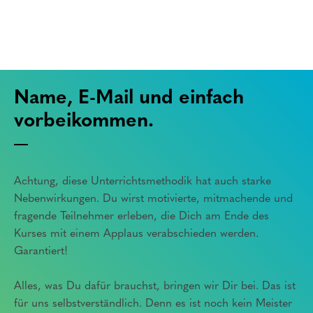
Name, E-Mail und einfach
vorbeikommen.
Achtung, diese Unterrichtsmethodik hat auch starke
Nebenwirkungen. Du wirst motivierte, mitmachende und
fragende Teilnehmer erleben, die Dich am Ende des
Kurses mit einem Applaus verabschieden werden.
Garantiert!
Alles, was Du dafür brauchst, bringen wir Dir bei. Das ist
für uns selbstverständlich. Denn es ist noch kein Meister