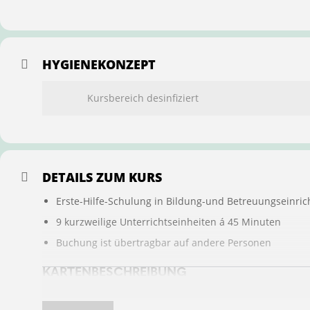
HYGIENEKONZEPT
Kursbereich desinfiziert
DETAILS ZUM KURS
Erste-Hilfe-Schulung in Bildung-und Betreuungseinric
9 kurzweilige Unterrichtseinheiten á 45 Minuten
Buchung ist übertragbar auf andere Personen
KARTENBESCHREIBUNG
Erste-Hilfe-Schulung in Bildung-und Betreuungseinrichtu
Um Ersthelfer zu werden und zu bleiben ist alle 2 Jahre 