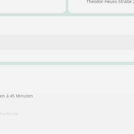
Theodor-Heuss-Straße 
ten á 45 Minuten
thelfende
ndere Personen