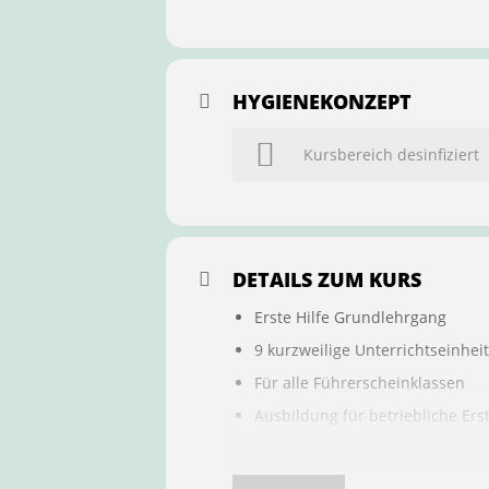
HYGIENEKONZEPT
Kursbereich desinfiziert
DETAILS ZUM KURS
Erste Hilfe Grundlehrgang
9 kurzweilige Unterrichtseinhei
Für alle Führerscheinklassen
Ausbildung für betriebliche Ers
Buchung ist übertragbar auf a