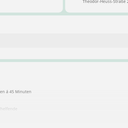
Theodor-Heuss-Straße 
ten á 45 Minuten
thelfende
ndere Personen