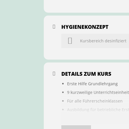
HYGIENEKONZEPT
Kursbereich desinfiziert
DETAILS ZUM KURS
Erste Hilfe Grundlehrgang
9 kurzweilige Unterrichtseinhei
Für alle Führerscheinklassen
Ausbildung für betriebliche Ers
Buchung ist übertragbar auf a