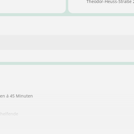
Theodor-Heuss-Straße 
ten á 45 Minuten
thelfende
ndere Personen