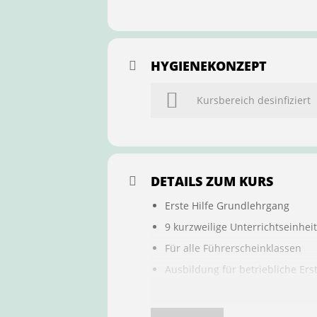
HYGIENEKONZEPT
Kursbereich desinfiziert
DETAILS ZUM KURS
Erste Hilfe Grundlehrgang
9 kurzweilige Unterrichtseinhei
Für alle Führerscheinklassen
Ausbildung für betriebliche Ers
Buchung ist übertragbar auf a