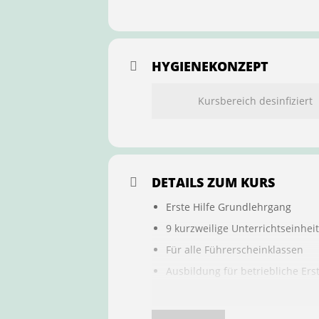
HYGIENEKONZEPT
Kursbereich desinfiziert
DETAILS ZUM KURS
Erste Hilfe Grundlehrgang
9 kurzweilige Unterrichtseinhei
Für alle Führerscheinklassen
Ausbildung für betriebliche Ers
Buchung ist übertragbar auf a