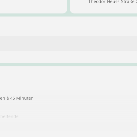
Theodor-Heuss-Straße 
ten á 45 Minuten
thelfende
ndere Personen