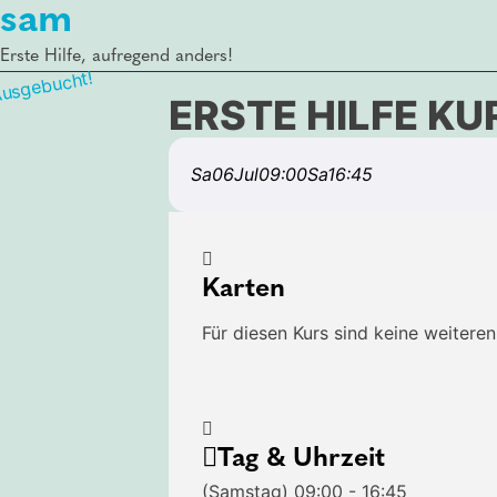
sam
Erste Hilfe, aufregend anders!
usgebucht!
ERSTE HILFE KU
Sa
06
Jul
09:00
Sa
16:45
Karten
Für diesen Kurs sind keine weiteren 
Tag & Uhrzeit
(Samstag) 09:00 - 16:45