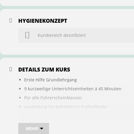
HYGIENEKONZEPT
Kursbereich desinfiziert
DETAILS ZUM KURS
Erste Hilfe Grundlehrgang
9 kurzweilige Unterrichtseinheiten á 45 Minuten
Für alle Führerscheinklassen
Ausbildung für betriebliche Ersthelfende
Buchung ist übertragbar auf andere Personen
MEHR
Bei sam kannst du direkt im Kurs auch gleich, den für d