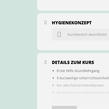
HYGIENEKONZEPT
Kursbereich desinfiziert
DETAILS ZUM KURS
Erste Hilfe Grundlehrgang
9 kurzweilige Unterrichtseinhei
Für alle Führerscheinklassen
Ausbildung für betriebliche Ers
Buchung ist übertragbar auf a