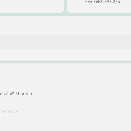
Heinkelstraße 27b
ten á 45 Minuten
thelfende
ndere Personen