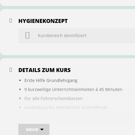
HYGIENEKONZEPT
Kursbereich desinfiziert
DETAILS ZUM KURS
Erste Hilfe Grundlehrgang
9 kurzweilige Unterrichtseinheiten á 45 Minuten
Für alle Führerscheinklassen
Ausbildung für betriebliche Ersthelfende
Buchung ist übertragbar auf andere Personen
MEHR
Bei sam kannst du direkt im Kurs auch gleich, den für d