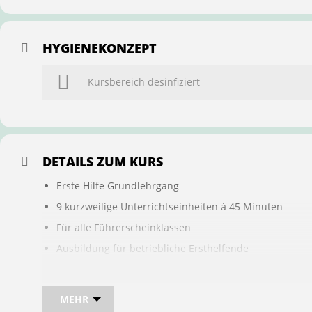
HYGIENEKONZEPT
Kursbereich desinfiziert
DETAILS ZUM KURS
Erste Hilfe Grundlehrgang
9 kurzweilige Unterrichtseinheiten á 45 Minuten
Für alle Führerscheinklassen
Ausbildung für betriebliche Ersthelfende
Buchung ist übertragbar auf andere Personen
MEHR
Bei sam kannst du direkt im Kurs auch gleich, den für d