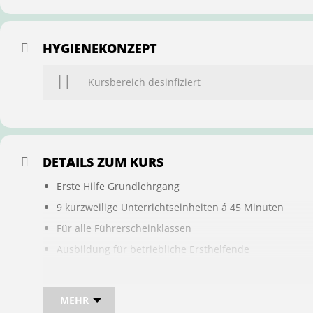
HYGIENEKONZEPT
Kursbereich desinfiziert
DETAILS ZUM KURS
Erste Hilfe Grundlehrgang
9 kurzweilige Unterrichtseinheiten á 45 Minuten
Für alle Führerscheinklassen
Ausbildung für betriebliche Ersthelfende
Buchung ist übertragbar auf andere Personen
MEHR
Bei sam kannst du direkt im Kurs auch gleich, den für d