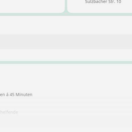
Sulzbacher Str. 10
ten á 45 Minuten
thelfende
ndere Personen