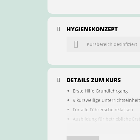
HYGIENEKONZEPT
Kursbereich desinfiziert
DETAILS ZUM KURS
Erste Hilfe Grundlehrgang
9 kurzweilige Unterrichtseinhei
Für alle Führerscheinklassen
Ausbildung für betriebliche Ers
Buchung ist übertragbar auf a